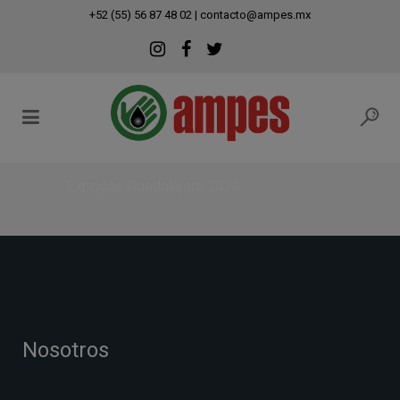
modal-check
+52 (55) 56 87 48 02
|
contacto@ampes.mx
Expogas Guadalajara 2024
Nosotros