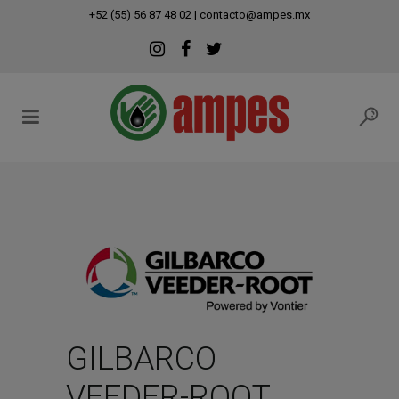
modal-check
+52 (55) 56 87 48 02
|
contacto@ampes.mx
GILBARCO
VEEDER-ROOT