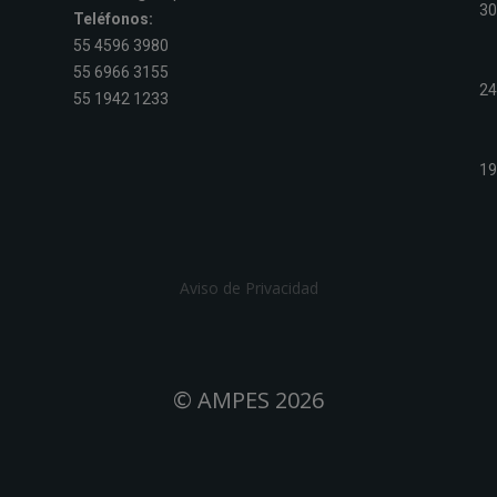
30
Teléfonos:
55 4596 3980
55 6966 3155
2
55 1942 1233
19
Aviso de Privacidad
© AMPES 2026