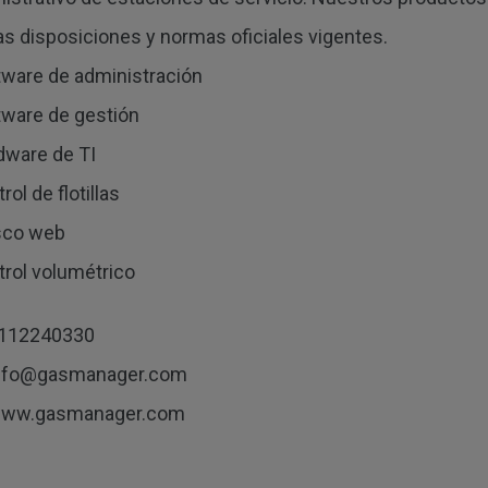
as disposiciones y normas oficiales vigentes.
tware de administración
tware de gestión
dware de TI
rol de flotillas
sco web
trol volumétrico
112240330
nfo@gasmanager.com
ww.gasmanager.com