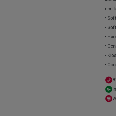
con l
• Sof
• Sof
• Har
• Cont
• Kio
• Con
8
i
w