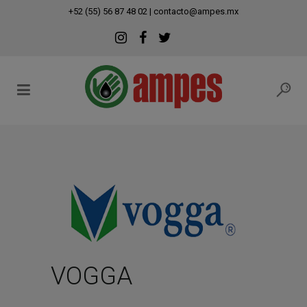
modal-check
+52 (55) 56 87 48 02
|
contacto@ampes.mx
VOGGA