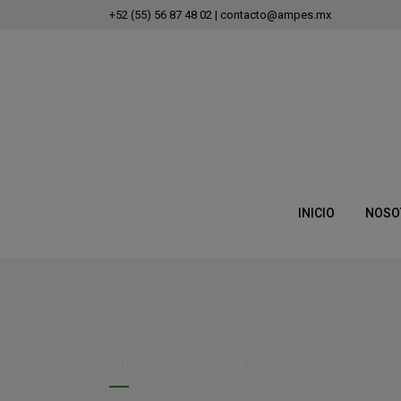
+52 (55) 56 87 48 02
|
contacto@ampes.mx
INICIO
NOSO
Author: @mp3s423X