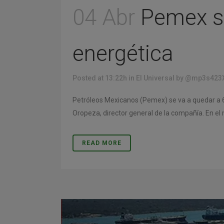
04 Abr
Pemex se
energética
Posted at 13:22h
in
El Universal
by
@mp3s423
Petróleos Mexicanos (Pemex) se va a quedar a 6
Oropeza, director general de la compañía. En el m
READ MORE