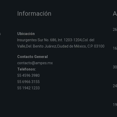
Información
A
26
s
Ubicación
Insurgentes Sur No. 686, Int. 1203-1204,Col. del
Valle,Del. Benito Juárez,Ciudad de México, C.P. 03100
16
Contacto General
contacto@ampes.mx
30
Teléfonos:
55 4596 3980
55 6966 3155
2
55 1942 1233
19