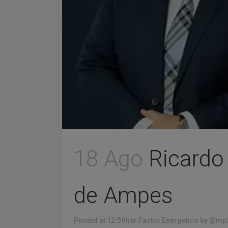
18 Ago
Ricardo
de Ampes
Posted at 12:59h
in
Factor Energetico
by
@mp3