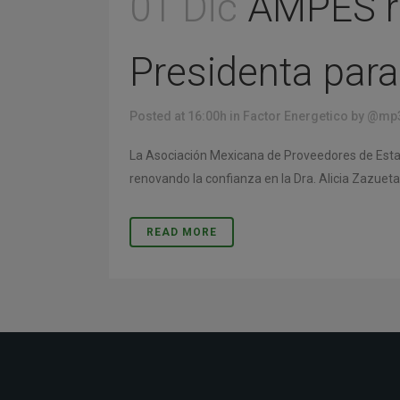
01 Dic
AMPES re
Presidenta para
Posted at 16:00h
in
Factor Energetico
by
@mp3
La Asociación Mexicana de Proveedores de Estac
renovando la confianza en la Dra. Alicia Zazue
READ MORE