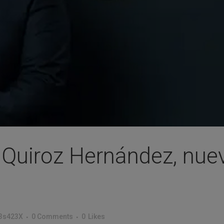
 Quiroz Hernández, nue
s423X
0 Comments
0
Likes