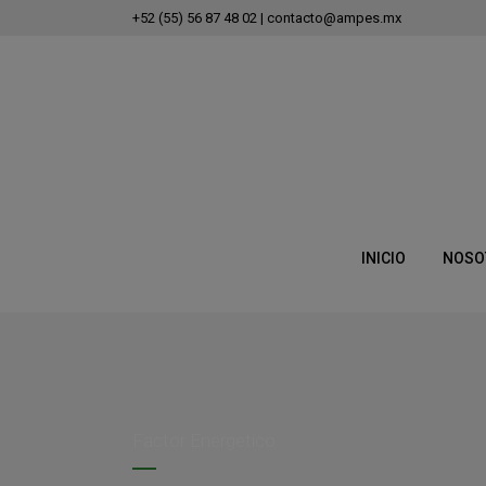
+52 (55) 56 87 48 02
|
contacto@ampes.mx
INICIO
NOSO
Factor Energetico