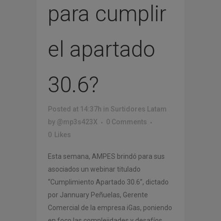
para cumplir
el apartado
30.6?
Posted at 14:37h
in
Surtidores Latam
by
@mp3s423X
0 Comments
0
Likes
Esta semana, AMPES brindó para sus
asociados un webinar titulado
“Cumplimiento Apartado 30.6”, dictado
por Jannuary Peñuelas, Gerente
Comercial de la empresa iGas, poniendo
en foco las complejidades y desafíos