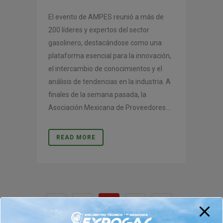
El evento de AMPES reunió a más de
200 líderes y expertos del sector
gasolinero, destacándose como una
plataforma esencial para la innovación,
el intercambio de conocimientos y el
análisis de tendencias en la industria. A
finales de la semana pasada, la
Asociación Mexicana de Proveedores...
READ MORE
1
2
3