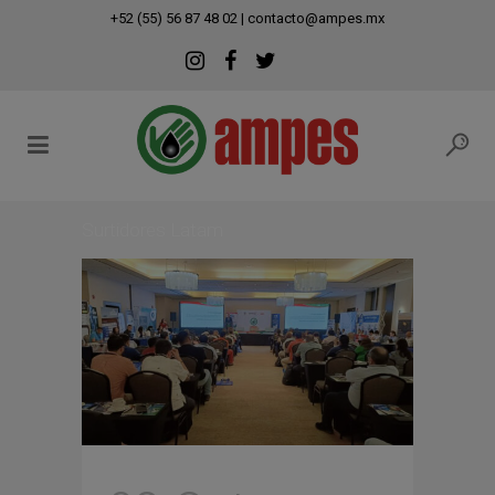
modal-check
+52 (55) 56 87 48 02
|
contacto@ampes.mx
Surtidores Latam