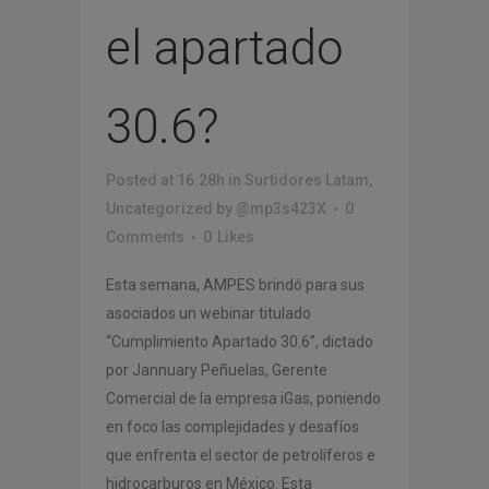
el apartado
30.6?
Posted at 16:28h
in
Surtidores Latam
,
Uncategorized
by
@mp3s423X
0
Comments
0
Likes
Esta semana, AMPES brindó para sus
asociados un webinar titulado
“Cumplimiento Apartado 30.6”, dictado
por Jannuary Peñuelas, Gerente
Comercial de la empresa iGas, poniendo
en foco las complejidades y desafíos
que enfrenta el sector de petrolíferos e
hidrocarburos en México. Esta