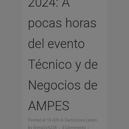
2024: A
pocas horas
del evento
Técnico y de
Negocios de
AMPES
Posted at 13:43h
in
Surtidores Latam
by
@mp3s423X
0 Comments