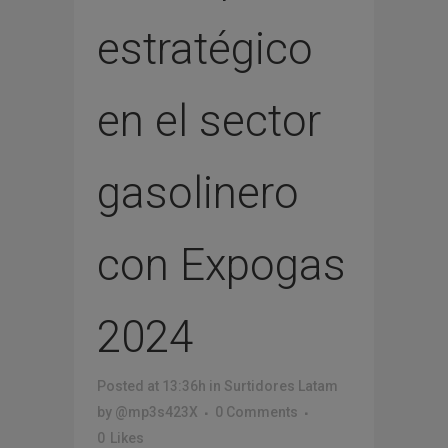
estratégico
en el sector
gasolinero
con Expogas
2024
Posted at 13:36h
in
Surtidores Latam
by
@mp3s423X
0 Comments
0
Likes