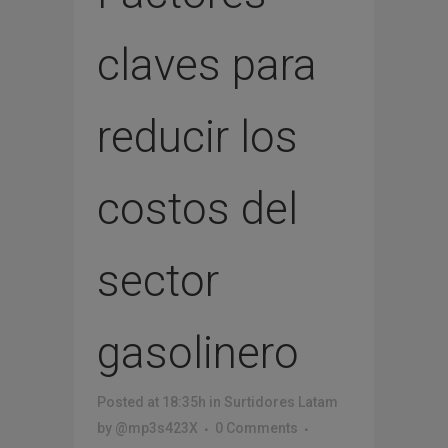
claves para
reducir los
costos del
sector
gasolinero
Posted at 18:35h
in
Surtidores Latam
by
@mp3s423X
0 Comments