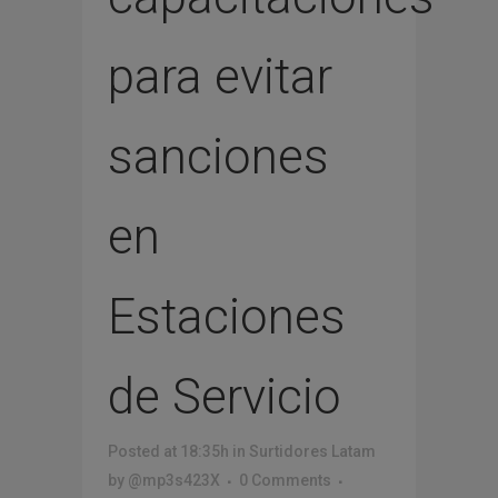
para evitar
sanciones
en
Estaciones
de Servicio
Posted at 18:35h
in
Surtidores Latam
by
@mp3s423X
0 Comments