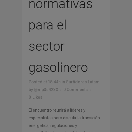
normativas
para el
sector
gasolinero
Posted at 18:44h
in
Surtidores Latam
by
@mp3s423X
0 Comments
0
Likes
El encuentro reunirá a líderes y
especialistas para discutir la transición
energética, regulaciones y