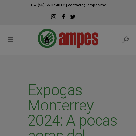
modal-check
+52 (55) 56 87 48 02
|
contacto@ampes.mx
Expogas
Monterrey
2024: A pocas
horas del