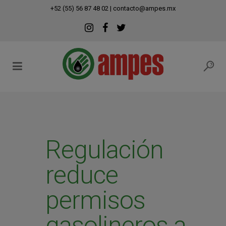
modal-check
+52 (55) 56 87 48 02
|
contacto@ampes.mx
Regulación
reduce
permisos
gasolineros a