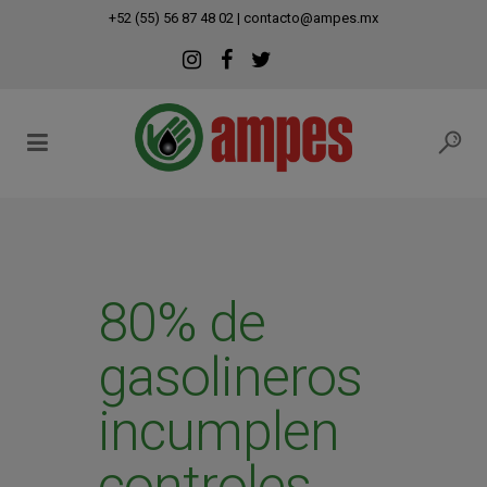
modal-check
+52 (55) 56 87 48 02
|
contacto@ampes.mx
80% de
gasolineros
incumplen
controles