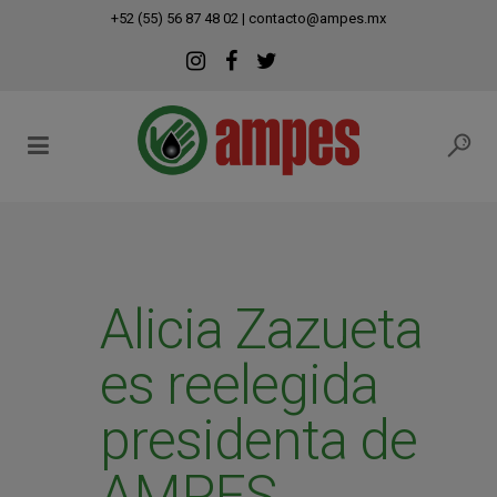
modal-check
+52 (55) 56 87 48 02
|
contacto@ampes.mx
Alicia Zazueta
es reelegida
presidenta de
AMPES