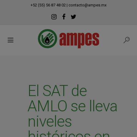
modal-check
+52 (55) 56 87 48 02
|
contacto@ampes.mx
El SAT de
AMLO se lleva
niveles
históricos en