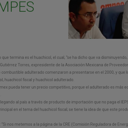
 AMPES
que termina es el huachicol, el cual, “se ha dicho que va disminuyendo
Gutiérrez Torres, expresidente de la Asociación Mexicana de Proveedo
e combustible adulterado comenzaron a presentarse en el 2000, y que
ol, huachicol fiscal y huachicol adulterado.
Pemex pueda tener un precio competitivo, porque el adulterado es más
.
tá llegando al país a través de producto de importación que no paga el I
rincipal en el tema del huachicol fiscal; se tiene la idea de que este prod
: “Si nos metemos a la página de la CRE (Comisión Reguladora de Ener