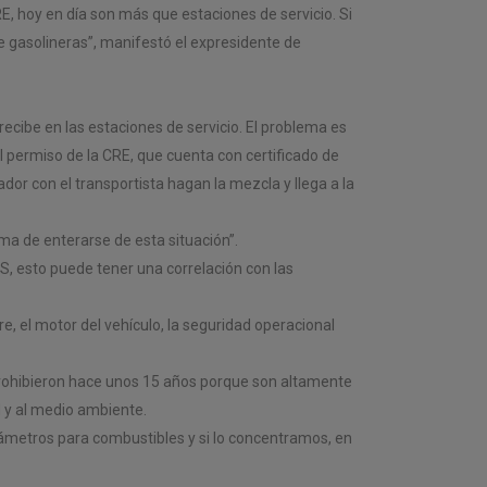
E, hoy en día son más que estaciones de servicio. Si
ue gasolineras”, manifestó el expresidente de
ecibe en las estaciones de servicio. El problema es
l permiso de la CRE, que cuenta con certificado de
dor con el transportista hagan la mezcla y llega a la
ma de enterarse de esta situación”.
 esto puede tener una correlación con las
e, el motor del vehículo, la seguridad operacional
 prohibieron hace unos 15 años porque son altamente
d y al medio ambiente.
rámetros para combustibles y si lo concentramos, en