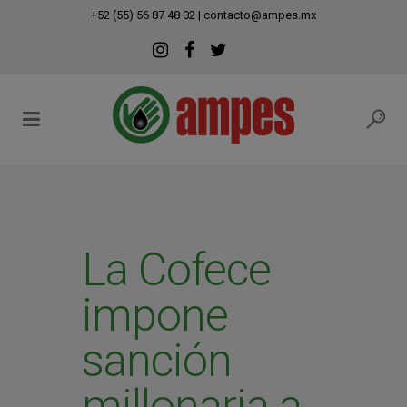
modal-check
+52 (55) 56 87 48 02
|
contacto@ampes.mx
La Cofece
impone
sanción
millonaria a