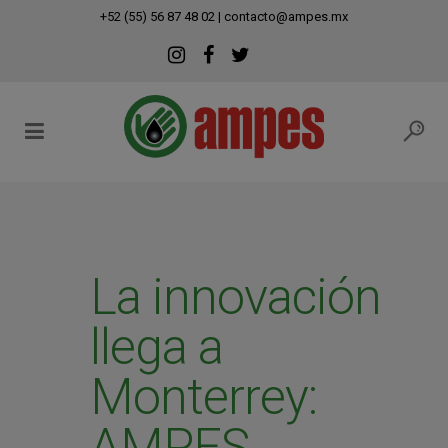
modal-check
+52 (55) 56 87 48 02
|
contacto@ampes.mx
La innovación
llega a
Monterrey:
AMPES