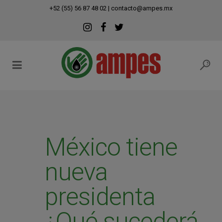
modal-check
+52 (55) 56 87 48 02
|
contacto@ampes.mx
México tiene
nueva
presidenta
¿Qué sucederá